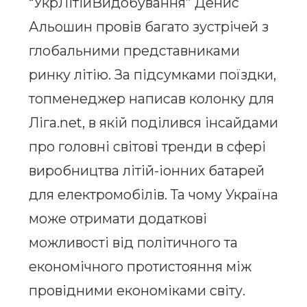
“УкрЛітійВидобування” Денис
Альошин провів багато зустрічей з
глобальними представниками
ринку літію. За підсумками поїздки,
топменеджер написав колонку для
Ліга.net, в якій поділився інсайдами
про головні світові тренди в сфері
виробництва літій-іонних батарей
для електромобілів. Та чому Україна
може отримати додаткові
можливості від політичного та
економічного протистояння між
провідними економіками світу.