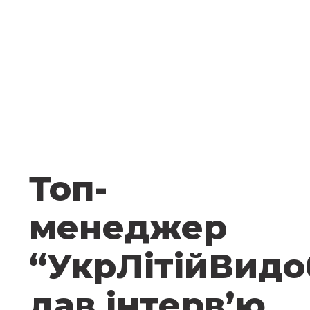
Топ-
менеджер
“УкрЛітійВидо
дав інтерв’ю